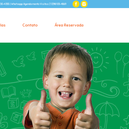
99630-4355 | Whatsapp Agendamento Visitas: (13)98105-4869
las
Contato
Área Reservada